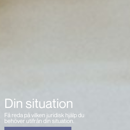
Din situation
Få reda på vilken juridisk hjälp du
behöver utifrån din situation.