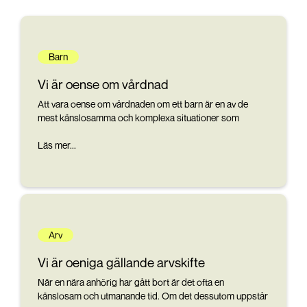
Barn
Vi är oense om vårdnad
Att vara oense om vårdnaden om ett barn är en av de
mest känslosamma och komplexa situationer som
föräldrar kan hamna i. Vårdnad handlar om vem som har
rätt att fatta beslut som rör barnets liv, som boende, skola
Läs mer...
och sjukvård. När föräldrar inte kan enas kan det leda till
en vårdnadstvist, där barnets bästa alltid ska vara i fokus.
Arv
Vi är oeniga gällande arvskifte
När en nära anhörig har gått bort är det ofta en
känslosam och utmanande tid. Om det dessutom uppstår