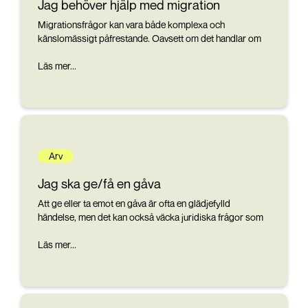
Jag behöver hjälp med migration
Migrationsfrågor kan vara både komplexa och
känslomässigt påfrestande. Oavsett om det handlar om
att ansöka om uppehållstillstånd, arbeta i Sverige eller få
familjemedlemmar att flytta hit, är det viktigt att förstå de
Läs mer...
regler och krav som gäller. Genom att navigera rätt i
migrationsprocessen kan du öka chanserna för ett
positivt resultat och skapa trygghet för dig och din familj.
Arv
Jag ska ge/få en gåva
Att ge eller ta emot en gåva är ofta en glädjefylld
händelse, men det kan också väcka juridiska frågor som
är viktiga att ha koll på. Oavsett om det handlar om
pengar, fastigheter eller andra värdefulla tillgångar kan ett
Läs mer...
tydligt gåvobrev säkerställa att gåvan hanteras på ett
korrekt och tryggt sätt för alla inblandade.