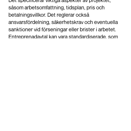
Det specificerar viktiga aspekter av projektet,
såsom arbetsomfattning, tidsplan, pris och
betalningsvillkor. Det reglerar också
ansvarsfördelning, säkerhetskrav och eventuella
sanktioner vid förseningar eller brister i arbetet.
Entreprenadavtal kan vara standardiserade, som
AB 04 eller ABT 06, eller anpassas efter
projektets unika behov.
Vanliga utmaningar i entreprenadavtal
Entreprenadavtal kan bli komplicerade om
villkoren inte är tydligt formulerade eller om det
uppstår ändringar under projektets gång.
Exempelvis kan det vara oklart vem som bär
ansvar för extra arbete, vad som händer vid
oförutsedda kostnader eller hur en försening ska
hanteras. Dessutom kan det uppstå problem om
någon av parterna inte uppfyller sina åtaganden,