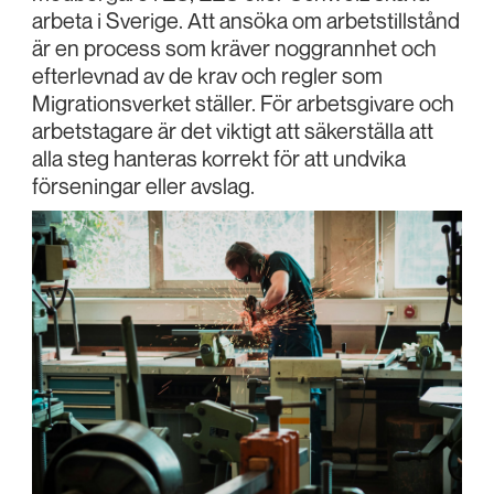
arbeta i Sverige. Att ansöka om arbetstillstånd
är en process som kräver noggrannhet och
efterlevnad av de krav och regler som
Migrationsverket ställer. För arbetsgivare och
arbetstagare är det viktigt att säkerställa att
alla steg hanteras korrekt för att undvika
förseningar eller avslag.