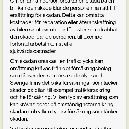
Om en annan person orsakar en skada på en
bil, kan den skadelidande personen ha rätt till
ersättning för skadan. Detta kan omfatta
kostnader för reparation eller återanskaffning
av bilen samt eventuella förluster som drabbat
den skadelidande personen, till exempel
förlorad arbetsinkomst eller
sjukvårdskostnader.
Om skadan orsakas i en trafikolycka kan
ersättning krävas från det försäkringsbolag
som täcker den som orsakade olyckan. I
Sverige finns det olika försäkringar som täcker
skador på bilar, till exempel trafikförsäkring
och helförsäkring. Vilken typ av ersättning som
kan krävas beror på omständigheterna kring
skadan och vilken typ av försäkring som täcker
skadan.
Vid tvister om ersättning för skador på bil är